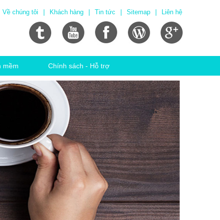
Về chúng tôi
|
Khách hàng
|
Tin tức
|
Sitemap
|
Liên hệ
n mềm
Chính sách - Hỗ trợ